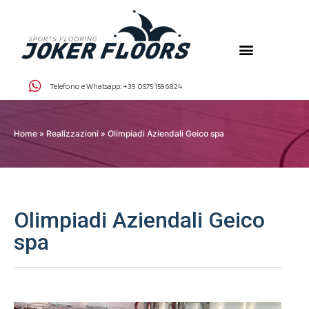
Telefono e Whatsapp:
+39 0575 1596824
Home
»
Realizzazioni
»
Olimpiadi Aziendali Geico spa
Olimpiadi Aziendali Geico
spa