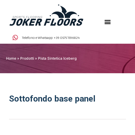
Telefono e Whatsapp:
+39 0575 1596824
Home
»
Prodotti
»
Pista Sintetica Iceberg
Sottofondo base panel